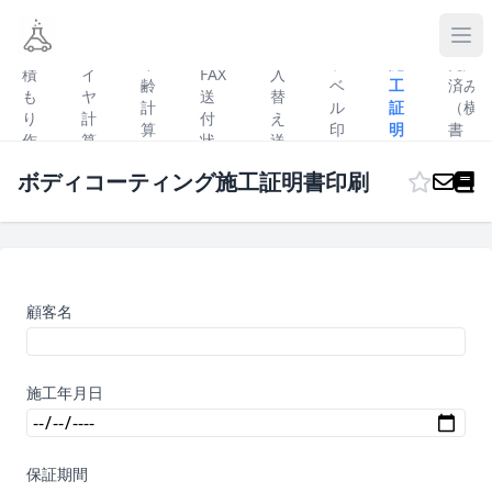
車
見
タ
両
年
ラ
施
売約
積
イ
FAX
入
齢
ベ
工
済み
も
ヤ
送
替
計
ル
証
（横
り
計
付
え
算
印
明
書
作
算
状
送
機
刷
書
き）
成
機
付
ボディコーティング施工証明書印刷
状
顧客名
施工年月日
保証期間