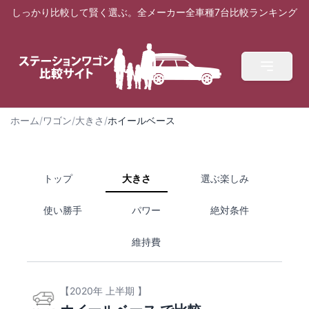
しっかり比較して賢く選ぶ。全メーカー全車種7台比較ランキング
ホーム
/
ワゴン
/
大きさ
/
ホイールベース
トップ
大きさ
選ぶ楽しみ
使い勝手
パワー
絶対条件
維持費
【2020年 上半期 】