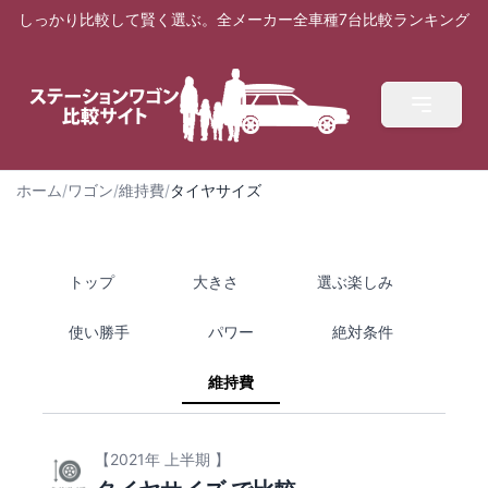
しっかり比較して賢く選ぶ。全メーカー全車種7台比較ランキング
ホーム
/
ワゴン
/
維持費
/
タイヤサイズ
トップ
大きさ
選ぶ楽しみ
使い勝手
パワー
絶対条件
維持費
【2021年 上半期 】