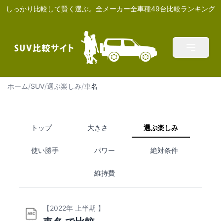
しっかり比較して賢く選ぶ。全メーカー全車種49台比較ランキング
ホーム
/
SUV
/
選ぶ楽しみ
/
車名
トップ
大きさ
選ぶ楽しみ
使い勝手
パワー
絶対条件
維持費
【2022年 上半期 】