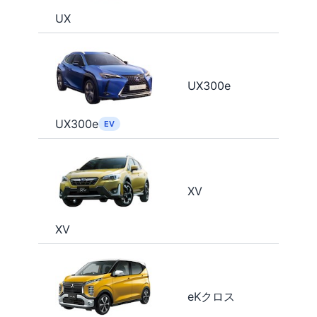
UX
UX300e
UX300e
EV
XV
XV
eKクロス