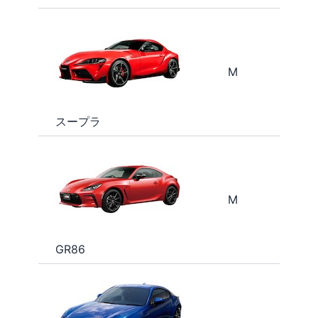
M
スープラ
M
GR86