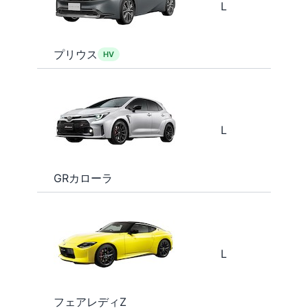
L
プリウス
HV
L
GRカローラ
L
フェアレディZ