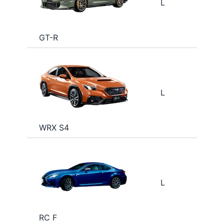
L
GT-R
L
WRX S4
L
RC F