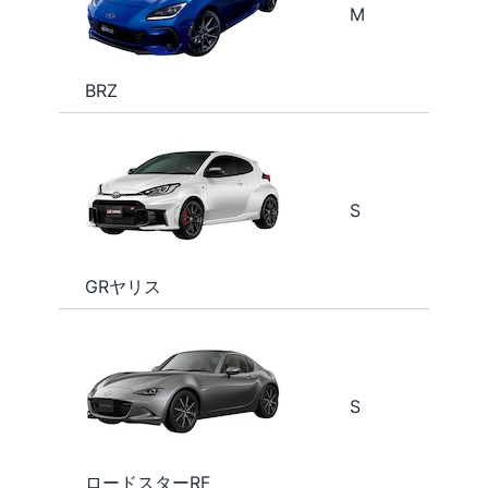
M
BRZ
S
GRヤリス
S
ロードスターRF