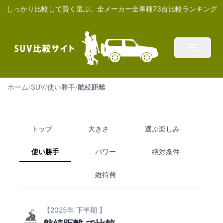
しっかり比較して賢く選ぶ。全メーカー全車種73台比較ランキング
ホーム
/
SUV
/
使い勝手
/
航続距離
トップ
大きさ
選ぶ楽しみ
使い勝手
パワー
絶対条件
維持費
【2025年 下半期 】