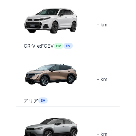
- km
CR-V e:FCEV
HV
EV
- km
アリア
EV
- km