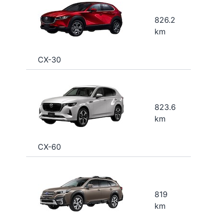
826.2
km
CX-30
823.6
km
CX-60
819
km