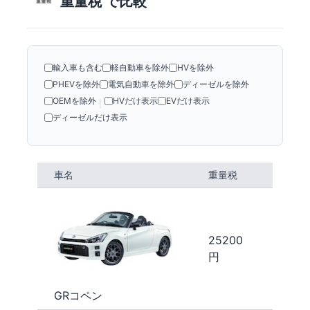
重量税 で比較
輸入車も含む
軽自動車を除外
HVを除外
PHEVを除外
電気自動車を除外
ディーゼルを除外
OEMを除外
HVだけ表示
EVだけ表示
|
ディーゼルだけ表示
車名
重量税
25200
円
GRコペン