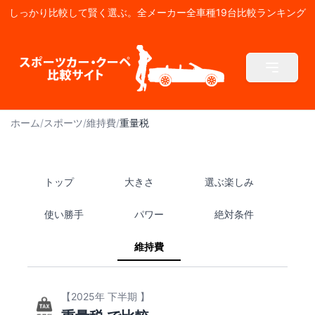
しっかり比較して賢く選ぶ。全メーカー全車種19台比較ランキング
ホーム
/
スポーツ
/
維持費
/
重量税
トップ
大きさ
選ぶ楽しみ
使い勝手
パワー
絶対条件
維持費
【2025年 下半期 】