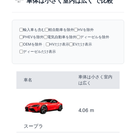
車体は小さく室内は広く で比較
輸入車も含む
軽自動車を除外
HVを除外
PHEVを除外
電気自動車を除外
ディーゼルを除外
OEMを除外
HVだけ表示
EVだけ表示
|
ディーゼルだけ表示
車体は小さく室内
車名
は広く
4.06 m
スープラ