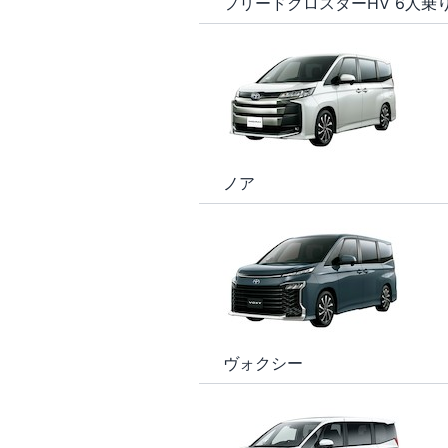
フリードクロスターHV 6人乗
ノア
ヴォクシー