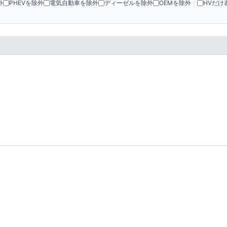
外
PHEVを除外
電気自動車を除外
ディーゼルを除外
OEMを除外
HVだけ
|