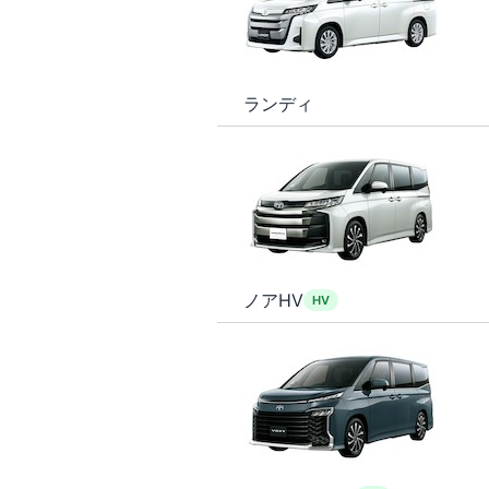
ランディ
ノアHV
HV