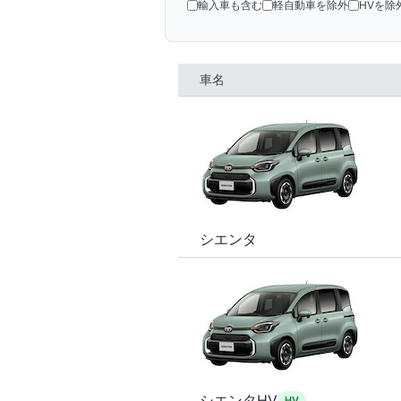
輸入車も含む
軽自動車を除外
HVを除
車名
シエンタ
シエンタHV
HV