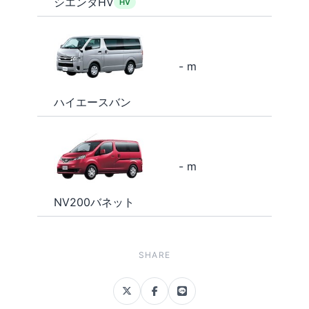
シエンタHV
HV
- m
ハイエースバン
- m
NV200バネット
SHARE