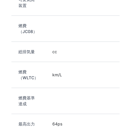
装置
燃費
（JC08）
総排気量
cc
燃費
km/L
（WLTC）
燃費基準
達成
最高出力
64ps