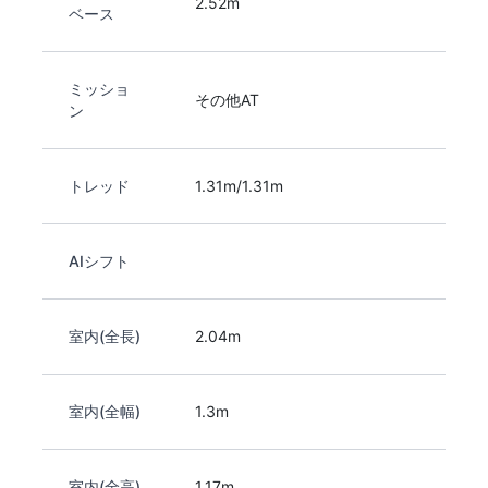
2.52m
ベース
ミッショ
その他AT
ン
トレッド
1.31m/1.31m
AIシフト
室内(全長)
2.04m
室内(全幅)
1.3m
室内(全高)
1.17m