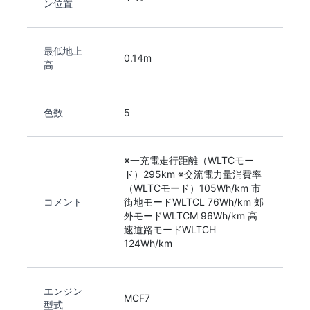
ン位置
最低地上
0.14m
高
色数
5
※一充電走行距離（WLTCモー
ド）295km ※交流電力量消費率
（WLTCモード）105Wh/km 市
コメント
街地モードWLTCL 76Wh/km 郊
外モードWLTCM 96Wh/km 高
速道路モードWLTCH
124Wh/km
エンジン
MCF7
型式